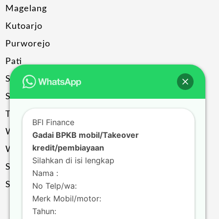
Magelang
Kutoarjo
Purworejo
Pati
Sragen
Solo
Temanggung
BFI Finance
Wonogiri
Gadai BPKB mobil/Takeover
kredit/pembiayaan
Wonosobo
Silahkan di isi lengkap
Salatiga
Nama :
Surakarta
No Telp/wa:
Merk Mobil/motor:
Tahun: