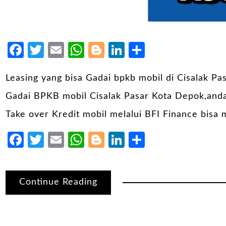
Facebook
Twitter
Email
WhatsApp
Blogger
LinkedIn
Share
Leasing yang bisa Gadai bpkb mobil di Cisalak 
Gadai BPKB mobil Cisalak Pasar Kota Depok,anda
Take over Kredit mobil melalui BFI Finance bisa 
Facebook
Twitter
Email
WhatsApp
Blogger
LinkedIn
Share
Continue Reading