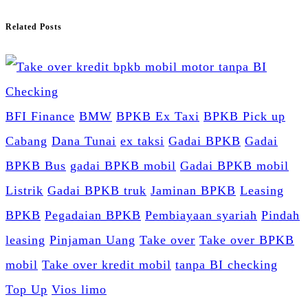
Related Posts
BFI Finance
BMW
BPKB Ex Taxi
BPKB Pick up
Cabang
Dana Tunai
ex taksi
Gadai BPKB
Gadai
BPKB Bus
gadai BPKB mobil
Gadai BPKB mobil
Listrik
Gadai BPKB truk
Jaminan BPKB
Leasing
BPKB
Pegadaian BPKB
Pembiayaan syariah
Pindah
leasing
Pinjaman Uang
Take over
Take over BPKB
mobil
Take over kredit mobil
tanpa BI checking
Top Up
Vios limo