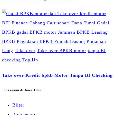
BFI Finance
Cabang
Cair sehari
Dana Tunai
Gadai
BPKB
gadai BPKB motor
Jaminan BPKB
Leasing
BPKB
Pegadaian BPKB
Pindah leasing
Pinjaman
Uang
Take over
Take over BPKB motor
tanpa BI
checking
Top Up
Take over Kredit bpkb Motor Tanpa BI Checking
Jangkauan di Jawa Timur
Blitar
Bojonegoro