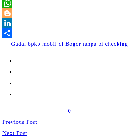
Email
WhatsApp
Blogger
LinkedIn
Share
Gadai bpkb mobil di Bogor tanpa bi checking
0
Previous Post
Next Post