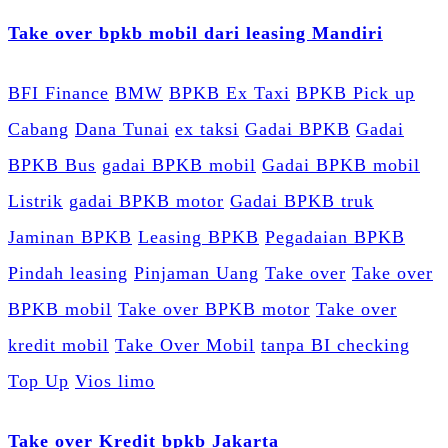
Take over bpkb mobil dari leasing Mandiri
BFI Finance
BMW
BPKB Ex Taxi
BPKB Pick up
Cabang
Dana Tunai
ex taksi
Gadai BPKB
Gadai
BPKB Bus
gadai BPKB mobil
Gadai BPKB mobil
Listrik
gadai BPKB motor
Gadai BPKB truk
Jaminan BPKB
Leasing BPKB
Pegadaian BPKB
Pindah leasing
Pinjaman Uang
Take over
Take over
BPKB mobil
Take over BPKB motor
Take over
kredit mobil
Take Over Mobil
tanpa BI checking
Top Up
Vios limo
Take over Kredit bpkb Jakarta