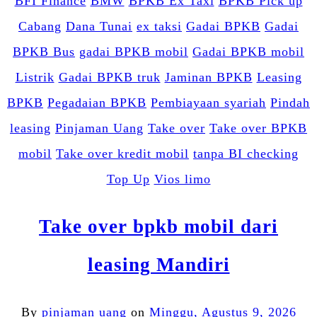
BFI Finance
BMW
BPKB Ex Taxi
BPKB Pick up
Cabang
Dana Tunai
ex taksi
Gadai BPKB
Gadai
BPKB Bus
gadai BPKB mobil
Gadai BPKB mobil
Listrik
Gadai BPKB truk
Jaminan BPKB
Leasing
BPKB
Pegadaian BPKB
Pembiayaan syariah
Pindah
leasing
Pinjaman Uang
Take over
Take over BPKB
mobil
Take over kredit mobil
tanpa BI checking
Top Up
Vios limo
Take over bpkb mobil dari
leasing Mandiri
By
pinjaman uang
on
Minggu, Agustus 9, 2026