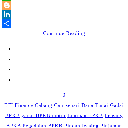
WhatsApp
Blogger
LinkedIn
Share
Continue Reading
0
BFI Finance
Cabang
Cair sehari
Dana Tunai
Gadai
BPKB
gadai BPKB motor
Jaminan BPKB
Leasing
BPKB
Pegadaian BPKB
Pindah leasing
Pinjaman