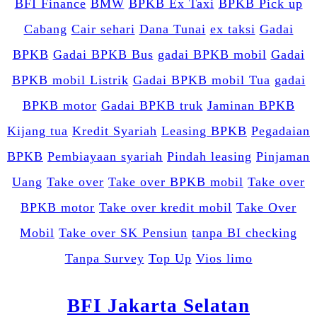
BFI Finance
BMW
BPKB Ex Taxi
BPKB Pick up
Cabang
Cair sehari
Dana Tunai
ex taksi
Gadai
BPKB
Gadai BPKB Bus
gadai BPKB mobil
Gadai
BPKB mobil Listrik
Gadai BPKB mobil Tua
gadai
BPKB motor
Gadai BPKB truk
Jaminan BPKB
Kijang tua
Kredit Syariah
Leasing BPKB
Pegadaian
BPKB
Pembiayaan syariah
Pindah leasing
Pinjaman
Uang
Take over
Take over BPKB mobil
Take over
BPKB motor
Take over kredit mobil
Take Over
Mobil
Take over SK Pensiun
tanpa BI checking
Tanpa Survey
Top Up
Vios limo
BFI Jakarta Selatan