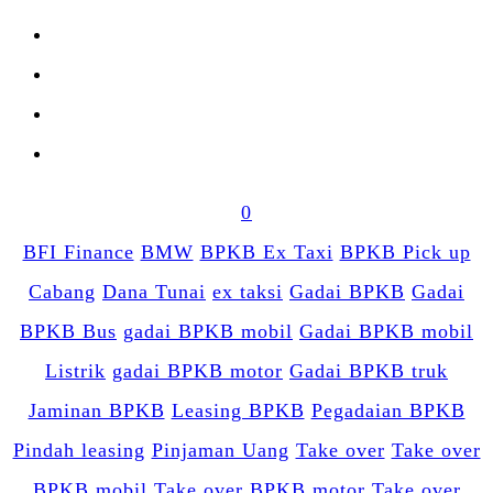
0
BFI Finance
BMW
BPKB Ex Taxi
BPKB Pick up
Cabang
Dana Tunai
ex taksi
Gadai BPKB
Gadai
BPKB Bus
gadai BPKB mobil
Gadai BPKB mobil
Listrik
gadai BPKB motor
Gadai BPKB truk
Jaminan BPKB
Leasing BPKB
Pegadaian BPKB
Pindah leasing
Pinjaman Uang
Take over
Take over
BPKB mobil
Take over BPKB motor
Take over