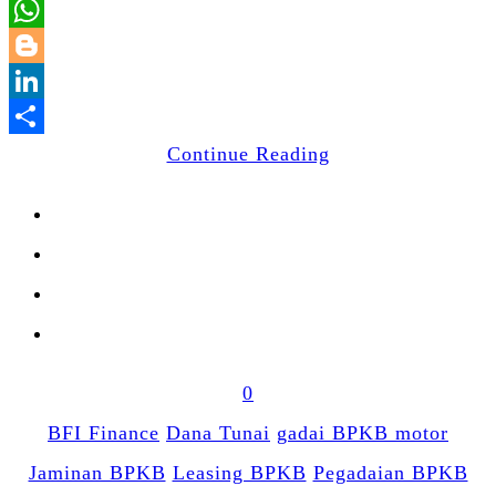
Email
WhatsApp
Blogger
LinkedIn
Share
Continue Reading
0
BFI Finance
Dana Tunai
gadai BPKB motor
Jaminan BPKB
Leasing BPKB
Pegadaian BPKB