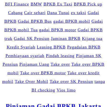
BFI Finance
BMW
BPKB Ex Taxi
BPKB Pick up
Cabang
Cair sehari
Dana Tunai
ex taksi
Gadai
BPKB
Gadai BPKB Bus
gadai BPKB mobil
Gadai
BPKB mobil Tua
gadai BPKB motor
Gadai BPKB
truk
Gadai SK Pensiun
Jaminan BPKB
Kijang tua
Kredit Syariah
Leasing BPKB
Pegadaian BPKB
Pembiayaan syariah
Pindah leasing
Pinjaman SK
Pensiun
Pinjaman Uang
Take over
Take over BPKB
mobil
Take over BPKB motor
Take over kredit
mobil
Take Over Mobil
Take over SK Pensiun
tanpa
BI checking
Vios limo
Pinjaman Gadai BPKB Jakarta