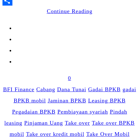
LinkedIn
Share
Continue Reading
0
BFI Finance
Cabang
Dana Tunai
Gadai BPKB
gadai
BPKB mobil
Jaminan BPKB
Leasing BPKB
Pegadaian BPKB
Pembiayaan syariah
Pindah
leasing
Pinjaman Uang
Take over
Take over BPKB
mobil
Take over kredit mobil
Take Over Mobil