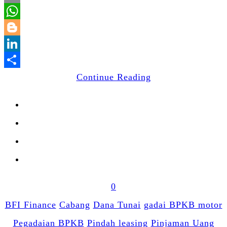
Email
WhatsApp
Blogger
LinkedIn
Share
Continue Reading
0
BFI Finance
Cabang
Dana Tunai
gadai BPKB motor
Pegadaian BPKB
Pindah leasing
Pinjaman Uang