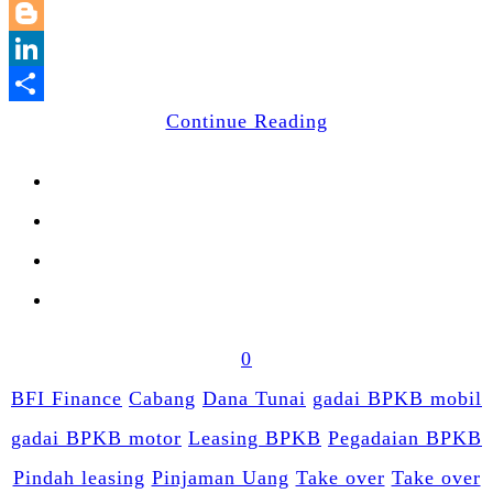
WhatsApp
Blogger
LinkedIn
Share
Continue Reading
0
BFI Finance
Cabang
Dana Tunai
gadai BPKB mobil
gadai BPKB motor
Leasing BPKB
Pegadaian BPKB
Pindah leasing
Pinjaman Uang
Take over
Take over