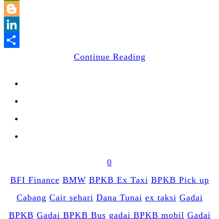
WhatsApp
Blogger
LinkedIn
Share
Continue Reading
0
BFI Finance
BMW
BPKB Ex Taxi
BPKB Pick up
Cabang
Cair sehari
Dana Tunai
ex taksi
Gadai
BPKB
Gadai BPKB Bus
gadai BPKB mobil
Gadai