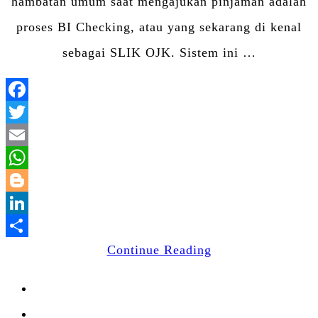
hambatan umum saat mengajukan pinjaman adalah
proses BI Checking, atau yang sekarang di kenal
sebagai SLIK OJK. Sistem ini …
Facebook
Twitter
Email
WhatsApp
Blogger
LinkedIn
Share
Continue Reading