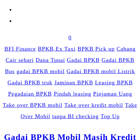
0
BFI Finance
BPKB Ex Taxi
BPKB Pick up
Cabang
Cair sehari
Dana Tunai
Gadai BPKB
Gadai BPKB
Bus
gadai BPKB mobil
Gadai BPKB mobil Listrik
Gadai BPKB truk
Jaminan BPKB
Leasing BPKB
Pegadaian BPKB
Pindah leasing
Pinjaman Uang
Take over BPKB mobil
Take over kredit mobil
Take
Over Mobil
tanpa BI checking
Top Up
Gadai BPKB Mobil Masih Kredit