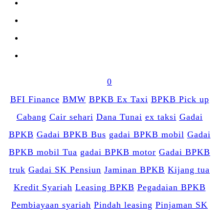
0
BFI Finance
BMW
BPKB Ex Taxi
BPKB Pick up
Cabang
Cair sehari
Dana Tunai
ex taksi
Gadai
BPKB
Gadai BPKB Bus
gadai BPKB mobil
Gadai
BPKB mobil Tua
gadai BPKB motor
Gadai BPKB
truk
Gadai SK Pensiun
Jaminan BPKB
Kijang tua
Kredit Syariah
Leasing BPKB
Pegadaian BPKB
Pembiayaan syariah
Pindah leasing
Pinjaman SK