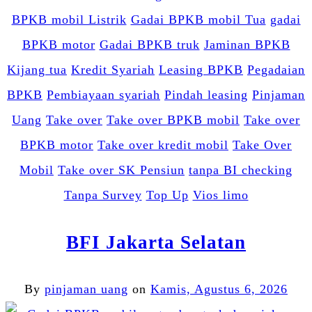
BPKB mobil Listrik
Gadai BPKB mobil Tua
gadai
BPKB motor
Gadai BPKB truk
Jaminan BPKB
Kijang tua
Kredit Syariah
Leasing BPKB
Pegadaian
BPKB
Pembiayaan syariah
Pindah leasing
Pinjaman
Uang
Take over
Take over BPKB mobil
Take over
BPKB motor
Take over kredit mobil
Take Over
Mobil
Take over SK Pensiun
tanpa BI checking
Tanpa Survey
Top Up
Vios limo
BFI Jakarta Selatan
By
pinjaman uang
on
Kamis, Agustus 6, 2026