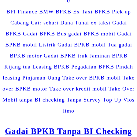
0
BFI Finance
BMW
BPKB Ex Taxi
BPKB Pick up
Cabang
Cair sehari
Dana Tunai
ex taksi
Gadai
BPKB
Gadai BPKB Bus
gadai BPKB mobil
Gadai
BPKB mobil Listrik
Gadai BPKB mobil Tua
gadai
BPKB motor
Gadai BPKB truk
Jaminan BPKB
Kijang tua
Leasing BPKB
Pegadaian BPKB
Pindah
leasing
Pinjaman Uang
Take over BPKB mobil
Take
over BPKB motor
Take over kredit mobil
Take Over
Mobil
tanpa BI checking
Tanpa Survey
Top Up
Vios
limo
Gadai BPKB Tanpa BI Checking