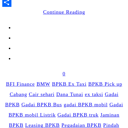
LinkedIn
Share
Continue Reading
0
BFI Finance
BMW
BPKB Ex Taxi
BPKB Pick up
Cabang
Cair sehari
Dana Tunai
ex taksi
Gadai
BPKB
Gadai BPKB Bus
gadai BPKB mobil
Gadai
BPKB mobil Listrik
Gadai BPKB truk
Jaminan
BPKB
Leasing BPKB
Pegadaian BPKB
Pindah