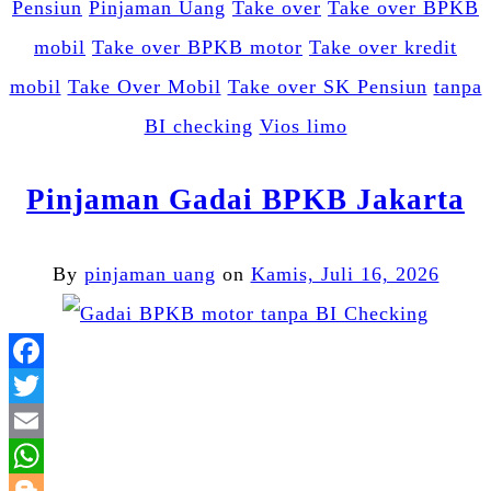
Pensiun
Pinjaman Uang
Take over
Take over BPKB
mobil
Take over BPKB motor
Take over kredit
mobil
Take Over Mobil
Take over SK Pensiun
tanpa
BI checking
Vios limo
Pinjaman Gadai BPKB Jakarta
By
pinjaman uang
on
Kamis, Juli 16, 2026
Facebook
Twitter
Email
WhatsApp