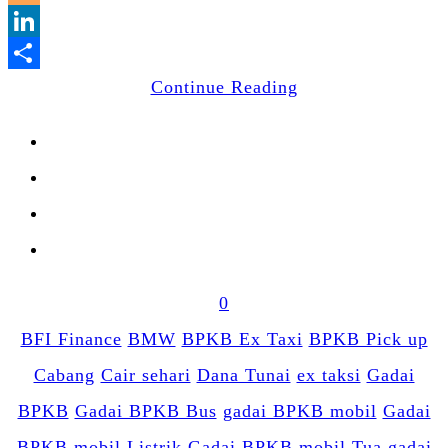
Blogger
LinkedIn
Share
Continue Reading
0
BFI Finance
BMW
BPKB Ex Taxi
BPKB Pick up
Cabang
Cair sehari
Dana Tunai
ex taksi
Gadai
BPKB
Gadai BPKB Bus
gadai BPKB mobil
Gadai
BPKB mobil Listrik
Gadai BPKB mobil Tua
gadai