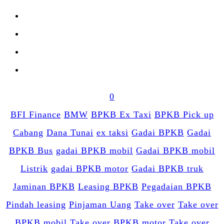
0
BFI Finance
BMW
BPKB Ex Taxi
BPKB Pick up
Cabang
Dana Tunai
ex taksi
Gadai BPKB
Gadai
BPKB Bus
gadai BPKB mobil
Gadai BPKB mobil
Listrik
gadai BPKB motor
Gadai BPKB truk
Jaminan BPKB
Leasing BPKB
Pegadaian BPKB
Pindah leasing
Pinjaman Uang
Take over
Take over
BPKB mobil
Take over BPKB motor
Take over