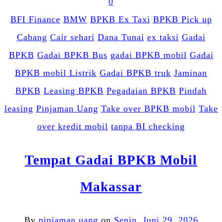
0
BFI Finance
BMW
BPKB Ex Taxi
BPKB Pick up
Cabang
Cair sehari
Dana Tunai
ex taksi
Gadai
BPKB
Gadai BPKB Bus
gadai BPKB mobil
Gadai
BPKB mobil Listrik
Gadai BPKB truk
Jaminan
BPKB
Leasing BPKB
Pegadaian BPKB
Pindah
leasing
Pinjaman Uang
Take over BPKB mobil
Take
over kredit mobil
tanpa BI checking
Tempat Gadai BPKB Mobil
Makassar
By
pinjaman uang
on
Senin, Juni 29, 2026