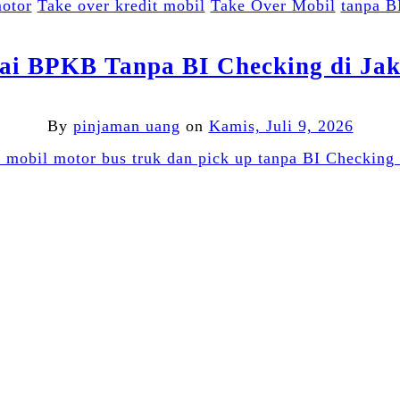
otor
Take over kredit mobil
Take Over Mobil
tanpa B
ai BPKB Tanpa BI Checking di Jak
By
pinjaman uang
on
Kamis, Juli 9, 2026
Facebook
Twitter
Email
WhatsApp
Blogger
LinkedIn
Share