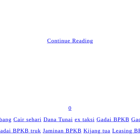
Email
WhatsApp
Blogger
LinkedIn
Share
Continue Reading
0
bang
Cair sehari
Dana Tunai
ex taksi
Gadai BPKB
Ga
adai BPKB truk
Jaminan BPKB
Kijang tua
Leasing 