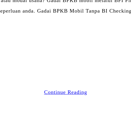
 atau modal usaha? Gadai BPKB mobil melalui BFI Fin
keperluan anda. Gadai BPKB Mobil Tanpa BI Checkin
Facebook
Twitter
Email
WhatsApp
Blogger
LinkedIn
Share
Continue Reading