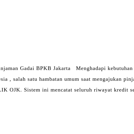
Facebook
Twitter
Email
WhatsApp
Blogger
LinkedIn
Share
njaman Gadai BPKB Jakarta Menghadapi kebutuhan da
nesia , salah satu hambatan umum saat mengajukan pin
SLIK OJK. Sistem ini mencatat seluruh riwayat kredit
Facebook
Twitter