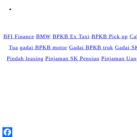
BFI Finance
BMW
BPKB Ex Taxi
BPKB Pick up
Ca
Tua
gadai BPKB motor
Gadai BPKB truk
Gadai S
Pindah leasing
Pinjaman SK Pensiun
Pinjaman Uan