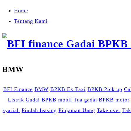
Home
Tentang Kami
BMW
BFI Finance
BMW
BPKB Ex Taxi
BPKB Pick up
Ca
Listrik
Gadai BPKB mobil Tua
gadai BPKB motor
syariah
Pindah leasing
Pinjaman Uang
Take over
Tak