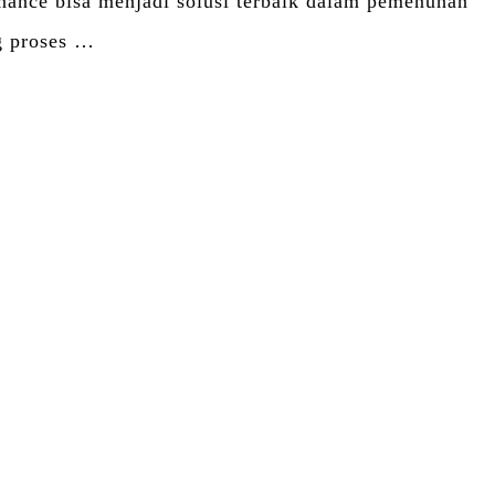
ance bisa menjadi solusi terbaik dalam pemenuhan
g proses …