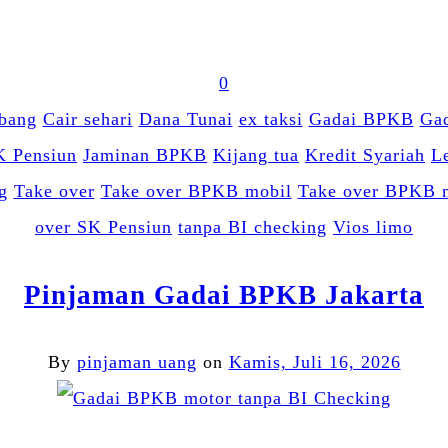
0
bang
Cair sehari
Dana Tunai
ex taksi
Gadai BPKB
Ga
K Pensiun
Jaminan BPKB
Kijang tua
Kredit Syariah
L
g
Take over
Take over BPKB mobil
Take over BPKB 
over SK Pensiun
tanpa BI checking
Vios limo
Pinjaman Gadai BPKB Jakarta
By
pinjaman uang
on
Kamis, Juli 16, 2026