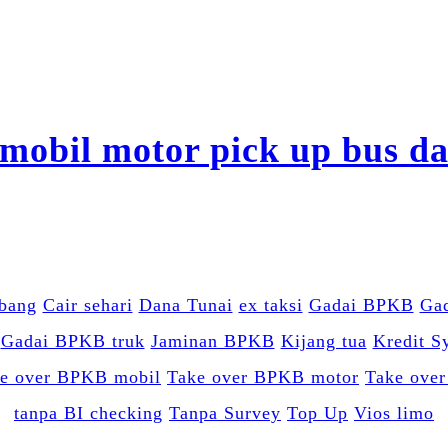
bang
Cair sehari
Dana Tunai
ex taksi
Gadai BPKB
Ga
Gadai BPKB truk
Jaminan BPKB
Kijang tua
Kredit S
e over BPKB mobil
Take over BPKB motor
Take over
tanpa BI checking
Tanpa Survey
Top Up
Vios limo