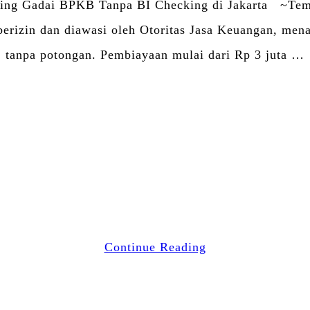
king Gadai BPKB Tanpa BI Checking di Jakarta ~Temu
erizin dan diawasi oleh Otoritas Jasa Keuangan, mena
tanpa potongan. Pembiayaan mulai dari Rp 3 juta …
Facebook
Twitter
Email
WhatsApp
Blogger
LinkedIn
Share
Continue Reading