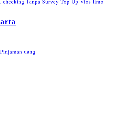
I checking
Tanpa Survey
Top Up
Vios limo
arta