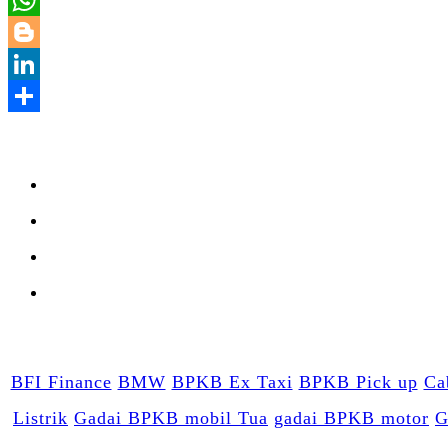
BFI Finance
BMW
BPKB Ex Taxi
BPKB Pick up
Ca
Listrik
Gadai BPKB mobil Tua
gadai BPKB motor
G