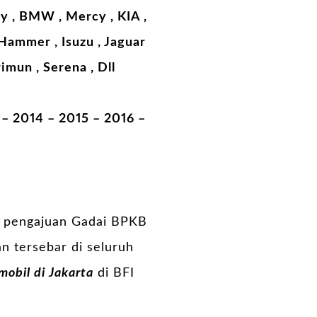
ry , BMW , Mercy , KIA ,
, Hammer , Isuzu , Jaguar
rimun , Serena , Dll
– 2014 – 2015 – 2016 –
ni pengajuan Gadai BPKB
an tersebar di seluruh
obil di Jakarta
di BFI