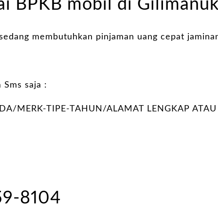
i BPKB mobil di Gilimanuk
 sedang membutuhkan pinjaman uang cepat jamina
 Sms saja :
A/MERK-TIPE-TAHUN/ALAMAT LENGKAP ATAU
59-8104