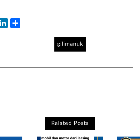
atsApp
Blogger
LinkedIn
Share
gilimanuk
Related Posts