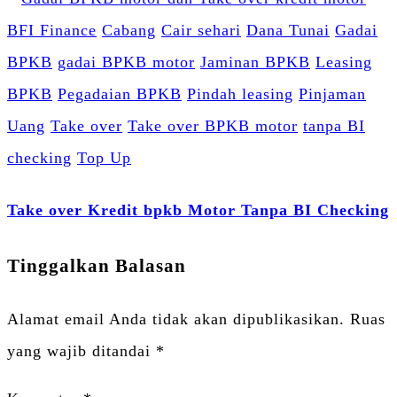
BFI Finance
Cabang
Cair sehari
Dana Tunai
Gadai
BPKB
gadai BPKB motor
Jaminan BPKB
Leasing
BPKB
Pegadaian BPKB
Pindah leasing
Pinjaman
Uang
Take over
Take over BPKB motor
tanpa BI
checking
Top Up
Take over Kredit bpkb Motor Tanpa BI Checking
Tinggalkan Balasan
Alamat email Anda tidak akan dipublikasikan.
Ruas
yang wajib ditandai
*