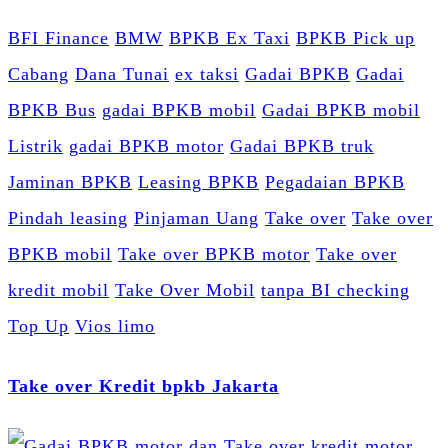
BFI Finance
BMW
BPKB Ex Taxi
BPKB Pick up
Cabang
Dana Tunai
ex taksi
Gadai BPKB
Gadai
BPKB Bus
gadai BPKB mobil
Gadai BPKB mobil
Listrik
gadai BPKB motor
Gadai BPKB truk
Jaminan BPKB
Leasing BPKB
Pegadaian BPKB
Pindah leasing
Pinjaman Uang
Take over
Take over
BPKB mobil
Take over BPKB motor
Take over
kredit mobil
Take Over Mobil
tanpa BI checking
Top Up
Vios limo
Take over Kredit bpkb Jakarta