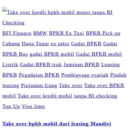
BFI Finance
BMW
BPKB Ex Taxi
BPKB Pick up
Cabang
Dana Tunai
ex taksi
Gadai BPKB
Gadai
BPKB Bus
gadai BPKB mobil
Gadai BPKB mobil
Listrik
Gadai BPKB truk
Jaminan BPKB
Leasing
BPKB
Pegadaian BPKB
Pembiayaan syariah
Pindah
leasing
Pinjaman Uang
Take over
Take over BPKB
mobil
Take over kredit mobil
tanpa BI checking
Top Up
Vios limo
Take over bpkb mobil dari leasing Mandiri