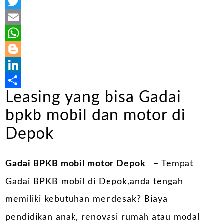
Facebook
Twitter
Email
WhatsApp
Blogger
LinkedIn
Leasing yang bisa Gadai
Share
bpkb mobil dan motor di
Depok
Gadai BPKB mobil motor Depok
– Tempat
Gadai BPKB mobil di Depok,anda tengah
memiliki kebutuhan mendesak? Biaya
pendidikan anak, renovasi rumah atau modal