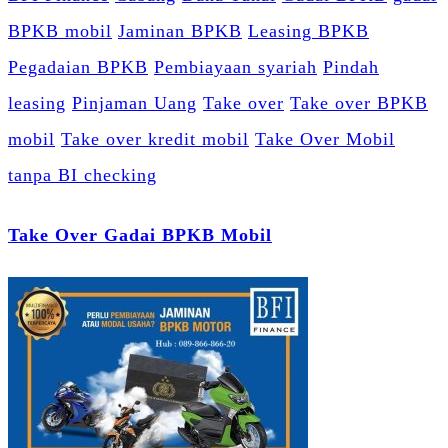
BPKB mobil
Jaminan BPKB
Leasing BPKB
Pegadaian BPKB
Pembiayaan syariah
Pindah
leasing
Pinjaman Uang
Take over
Take over BPKB
mobil
Take over kredit mobil
Take Over Mobil
tanpa BI checking
Take Over Gadai BPKB Mobil