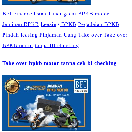
BFI Finance
Dana Tunai
gadai BPKB motor
Jaminan BPKB
Leasing BPKB
Pegadaian BPKB
Pindah leasing
Pinjaman Uang
Take over
Take over
BPKB motor
tanpa BI checking
Take over bpkb motor tanpa cek bi checking