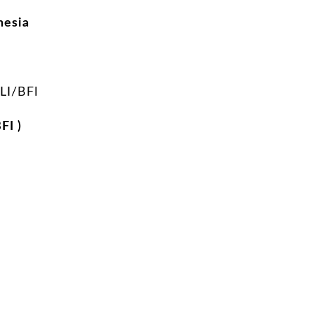
nesia
I/BFI
FI )