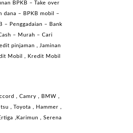
unan BPKB – Take over
n dana – BPKB mobil –
B – Penggadaian – Bank
Cash – Murah – Cari
edit pinjaman , Jaminan
it Mobil , Kredit Mobil
 Accord , Camry , BMW ,
hatsu , Toyota , Hammer ,
 Ertiga ,Karimun , Serena