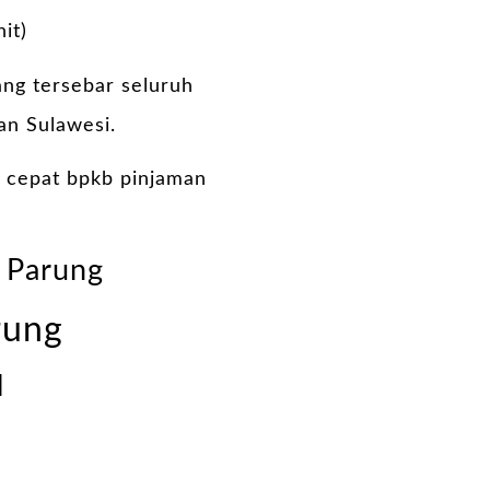
it)
ang tersebar seluruh
an Sulawesi.
 cepat bpkb pinjaman
i Parung
rung
l