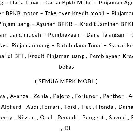
g – Dana tunai –
Gadai Bpkb Mobil
– Pinjaman Ag
er BPKB motor – Take over Kredit mobil – Pinjama
injam uang – Agunan BPKB – Kredit Jaminan BPK
am uang mudah – Pembiayaan – Dana Talangan – 
asa Pinjaman uang – Butuh dana Tunai – Syarat kr
ai di BFI , Kredit Pinjaman uang , Pembiayaan Kred
bekas
( SEMUA MERK MOBIL)
a , Avanza , Zenia , Pajero , Fortuner , Panther ,
Alphard , Audi ,Ferrari , Ford , Fiat , Honda , Dai
ercy , Nissan , Opel , Renault , Peugeot , Suzuki ,
, Dll