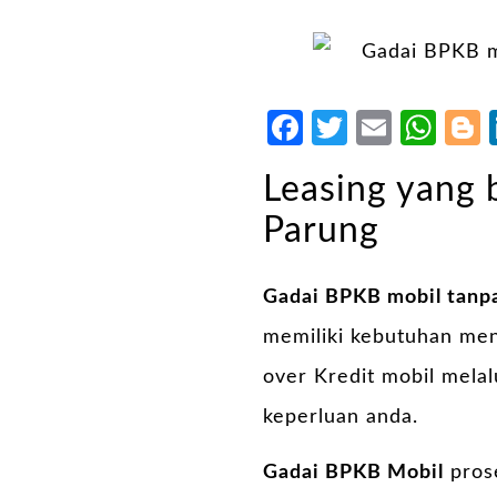
Facebook
Twitter
Email
Wh
Leasing yang 
Parung
Gadai BPKB mobil tanpa
memiliki kebutuhan me
over Kredit mobil melal
keperluan anda.
Gadai BPKB Mobil
prose