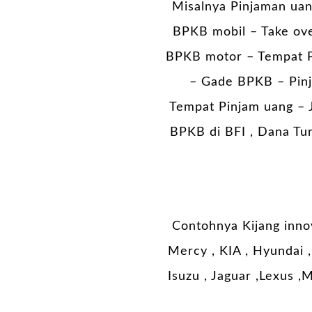
Misalnya Pinjaman uan
BPKB mobil – Take ov
BPKB motor – Tempat P
– Gade BPKB – Pinj
Tempat Pinjam uang – J
BPKB di BFI , Dana Tun
Contohnya Kijang innov
Mercy , KIA , Hyundai , 
Isuzu , Jaguar ,Lexus ,M