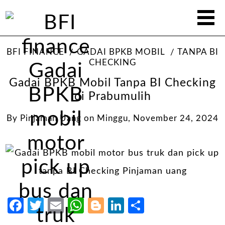
BFI FINANCE
GADAI BPKB MOBIL
TANPA BI
CHECKING
Gadai BPKB Mobil Tanpa BI Checking
di Prabumulih
By
Pinjaman Uang
on
Minggu, November 24, 2024
Facebook
Twitter
Email
WhatsApp
Blogger
LinkedIn
Share