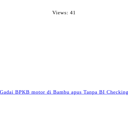
Views: 41
Facebook
Twitter
Email
WhatsApp
Blogger
LinkedIn
Share
Gadai BPKB motor di Bambu apus Tanpa BI Checkin