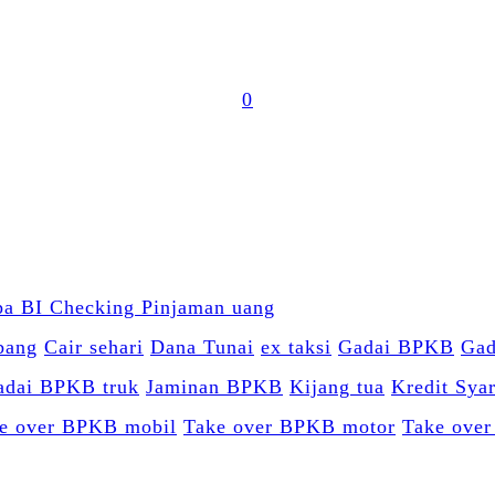
0
bang
Cair sehari
Dana Tunai
ex taksi
Gadai BPKB
Gad
adai BPKB truk
Jaminan BPKB
Kijang tua
Kredit Sya
e over BPKB mobil
Take over BPKB motor
Take over