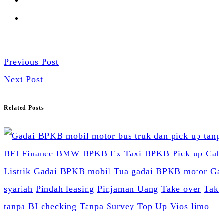
Previous Post
Next Post
Related Posts
BFI Finance
BMW
BPKB Ex Taxi
BPKB Pick up
Ca
Listrik
Gadai BPKB mobil Tua
gadai BPKB motor
G
syariah
Pindah leasing
Pinjaman Uang
Take over
Tak
tanpa BI checking
Tanpa Survey
Top Up
Vios limo