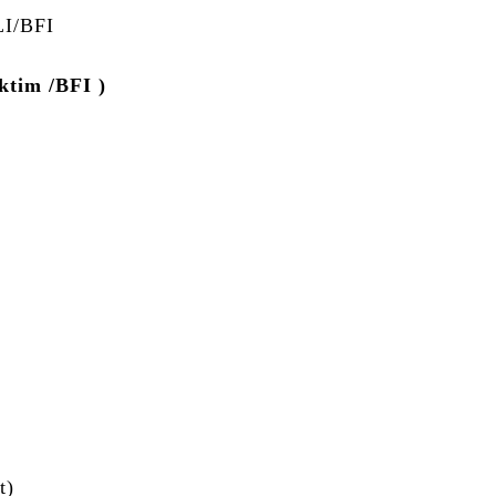
I/BFI
ktim /BFI )
t)