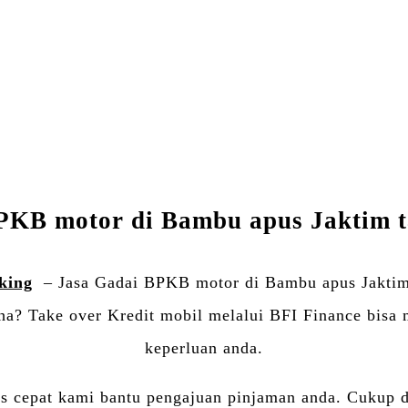
Facebook
Twitter
Email
WhatsApp
Blogger
LinkedIn
Share
KB motor di Bambu apus Jaktim t
king
– Jasa Gadai BPKB motor di Bambu apus Jaktim
ha? Take over Kredit mobil melalui BFI Finance bisa 
keperluan anda.
es cepat kami bantu pengajuan pinjaman anda. Cukup 