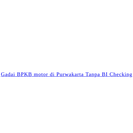
Facebook
Twitter
Email
WhatsApp
Blogger
LinkedIn
Share
Gadai BPKB motor di Purwakarta Tanpa BI Checking