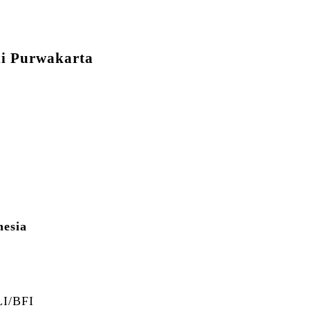
di Purwakarta
nesia
I/BFI