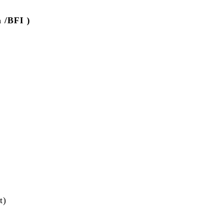
 /BFI )
t)