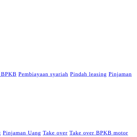
n BPKB
Pembiayaan syariah
Pindah leasing
Pinjaman
g
Pinjaman Uang
Take over
Take over BPKB motor