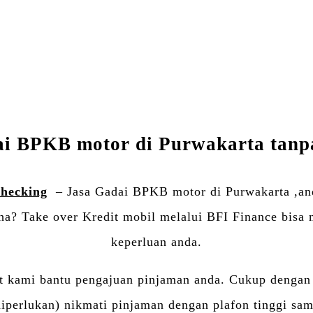
Twitter
Email
WhatsApp
Blogger
LinkedIn
Share
i BPKB motor di Purwakarta tanpa
checking
– Jasa Gadai BPKB motor di Purwakarta ,an
ha? Take over Kredit mobil melalui BFI Finance bisa 
keperluan anda.
at kami bantu pengajuan pinjaman anda. Cukup denga
perlukan) nikmati pinjaman dengan plafon tinggi sam