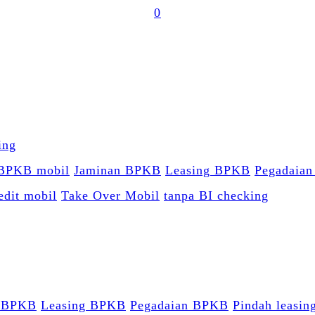
0
 BPKB mobil
Jaminan BPKB
Leasing BPKB
Pegadaia
edit mobil
Take Over Mobil
tanpa BI checking
n BPKB
Leasing BPKB
Pegadaian BPKB
Pindah leasin