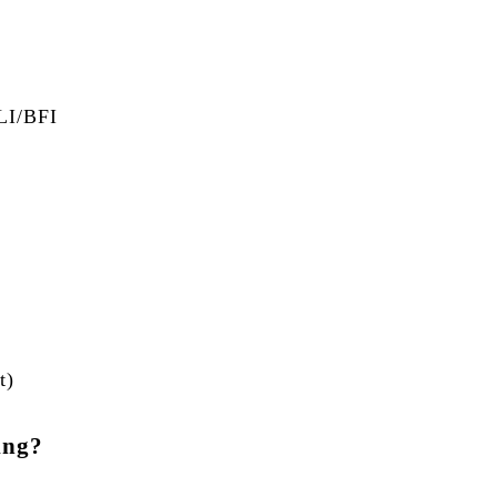
I/BFI
t)
ing?