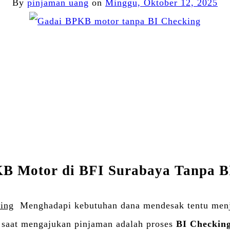
By
pinjaman uang
on
Minggu, Oktober 12, 2025
Facebook
Twitter
Email
WhatsApp
Blogger
LinkedIn
Share
B Motor di BFI Surabaya Tanpa B
ing
Menghadapi kebutuhan dana mendesak tentu menjadi
 saat mengajukan pinjaman adalah proses
BI Checkin