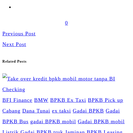
0
Previous Post
Next Post
Related Posts
BFI Finance
BMW
BPKB Ex Taxi
BPKB Pick up
Cabang
Dana Tunai
ex taksi
Gadai BPKB
Gadai
BPKB Bus
gadai BPKB mobil
Gadai BPKB mobil
Listrik
Gadai BPKB truk
Jaminan BPKB
Leasing