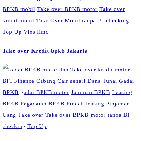
BPKB mobil
Take over BPKB motor
Take over
kredit mobil
Take Over Mobil
tanpa BI checking
Top Up
Vios limo
Take over Kredit bpkb Jakarta
BFI Finance
Cabang
Cair sehari
Dana Tunai
Gadai
BPKB
gadai BPKB motor
Jaminan BPKB
Leasing
BPKB
Pegadaian BPKB
Pindah leasing
Pinjaman
Uang
Take over
Take over BPKB motor
tanpa BI
checking
Top Up