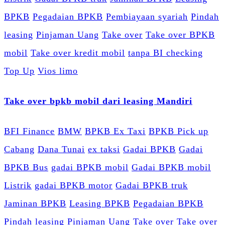
BPKB
Pegadaian BPKB
Pembiayaan syariah
Pindah
leasing
Pinjaman Uang
Take over
Take over BPKB
mobil
Take over kredit mobil
tanpa BI checking
Top Up
Vios limo
Take over bpkb mobil dari leasing Mandiri
BFI Finance
BMW
BPKB Ex Taxi
BPKB Pick up
Cabang
Dana Tunai
ex taksi
Gadai BPKB
Gadai
BPKB Bus
gadai BPKB mobil
Gadai BPKB mobil
Listrik
gadai BPKB motor
Gadai BPKB truk
Jaminan BPKB
Leasing BPKB
Pegadaian BPKB
Pindah leasing
Pinjaman Uang
Take over
Take over