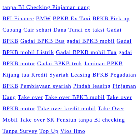
BFI Finance
BMW
BPKB Ex Taxi
BPKB Pick up
Cabang
Cair sehari
Dana Tunai
ex taksi
Gadai
BPKB
Gadai BPKB Bus
gadai BPKB mobil
Gadai
BPKB mobil Listrik
Gadai BPKB mobil Tua
gadai
BPKB motor
Gadai BPKB truk
Jaminan BPKB
Kijang tua
Kredit Syariah
Leasing BPKB
Pegadaian
BPKB
Pembiayaan syariah
Pindah leasing
Pinjaman
Uang
Take over
Take over BPKB mobil
Take over
BPKB motor
Take over kredit mobil
Take Over
Mobil
Take over SK Pensiun
tanpa BI checking
Tanpa Survey
Top Up
Vios limo