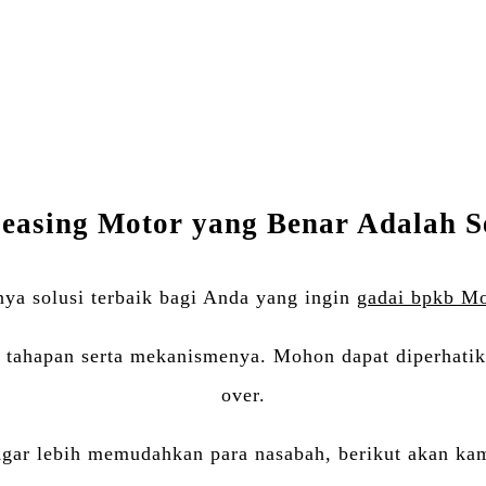
Twitter
Email
WhatsApp
Blogger
LinkedIn
Share
easing Motor yang Benar Adalah Se
ya solusi terbaik bagi Anda yang ingin
gadai bpkb Mo
ahapan serta mekanismenya. Mohon dapat diperhatikan
over.
ar lebih memudahkan para nasabah, berikut akan kami