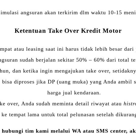
simulasi angsuran akan terkirim dlm waktu 10-15 meni
Ketentuan Take Over Kredit Motor
empat atau leasing saat ini harus tidak lebih besar dar
suran sudah berjalan sekitar 50% – 60% dari total te
hun, dan ketika ingin mengajukan take over, setidaknya
 bisa diproses jika DP (uang muka) yang Anda ambil s
harga jual kendaraan.
ke over, Anda sudah meminta detail riwayat atau
histr
ke tempat lama untuk total pelunasan setelah dikurangi
a hubungi tim kami melalui WA atau SMS center, aka