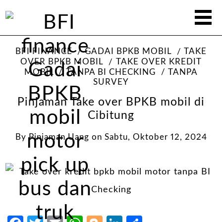
BFI FINANCE
GADAI BPKB MOBIL
TAKE
OVER BPKB MOBIL
TAKE OVER KREDIT
MOBIL
TANPA BI CHECKING
TANPA
SURVEY
Pinjaman Take over BPKB mobil di
Cibitung
By
Pinjaman Uang
on
Sabtu, Oktober 12, 2024