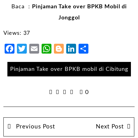
Baca :
Pinjaman Take over BPKB Mobil di
Jonggol
Views: 37
Facebook
Twitter
Email
WhatsApp
Blogger
LinkedIn
Share
Pinjaman Take over BPKB mobil di Cibitung
0
Previous Post
Next Post