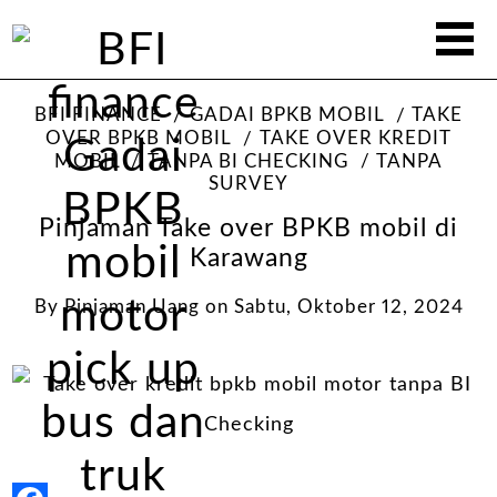
BFI FINANCE
GADAI BPKB MOBIL
TAKE
OVER BPKB MOBIL
TAKE OVER KREDIT
MOBIL
TANPA BI CHECKING
TANPA
SURVEY
Pinjaman Take over BPKB mobil di
Karawang
By
Pinjaman Uang
on
Sabtu, Oktober 12, 2024