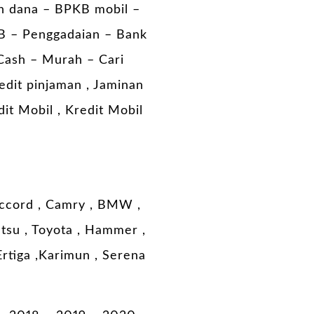
n dana – BPKB mobil –
B – Penggadaian – Bank
Cash – Murah – Cari
edit pinjaman , Jaminan
it Mobil , Kredit Mobil
 Accord , Camry , BMW ,
hatsu , Toyota , Hammer ,
 Ertiga ,Karimun , Serena