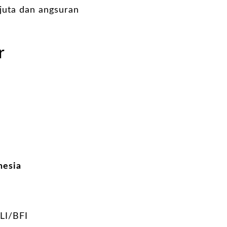
 juta dan angsuran
r
nesia
I/BFI