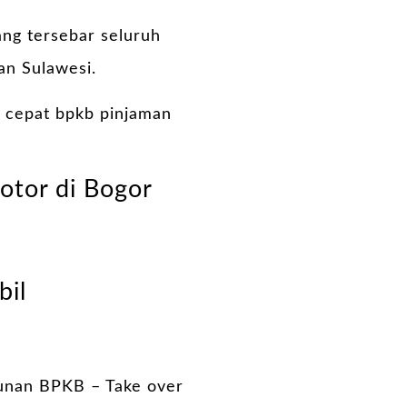
ang tersebar seluruh
an Sulawesi.
 cepat bpkb pinjaman
otor di Bogor
bil
unan BPKB –
Take over