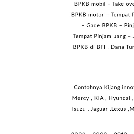
BPKB mobil
– Take ov
BPKB motor – Tempat P
– Gade BPKB – Pinj
Tempat Pinjam uang – J
BPKB di BFI , Dana Tun
Contohnya Kijang innov
Mercy , KIA , Hyundai , 
Isuzu , Jaguar ,Lexus ,M