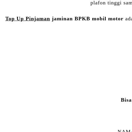
plafon tinggi sa
Top Up Pinjaman
jaminan BPKB mobil motor
ada
Bisa
NAMA