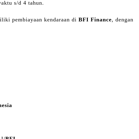
aktu s/d 4 tahun.
iliki pembiayaan kendaraan di
BFI Finance
, dengan
nesia
I/
BFI