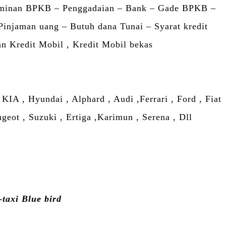
aminan BPKB – Penggadaian – Bank – Gade BPKB –
injaman uang – Butuh dana Tunai – Syarat kredit
an Kredit Mobil , Kredit Mobil bekas
IA , Hyundai , Alphard , Audi ,Ferrari , Ford , Fiat
geot , Suzuki , Ertiga ,Karimun , Serena , Dll
-taxi Blue bird