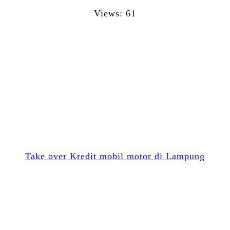
Views: 61
Facebook
Twitter
Email
WhatsApp
Blogger
LinkedIn
Share
Take over Kredit mobil motor di Lampung