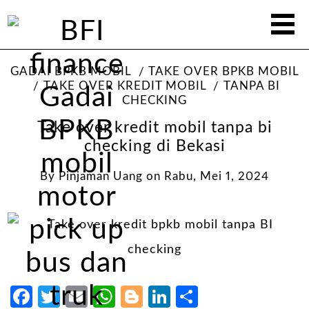
GADAI BPKB MOBIL
TAKE OVER BPKB MOBIL
TAKE OVER KREDIT MOBIL
TANPA BI
CHECKING
Take over kredit mobil tanpa bi
checking di Bekasi
By
Pinjaman Uang
on
Rabu, Mei 1, 2024
Facebook
Twitter
Email
WhatsApp
Blogger
LinkedIn
Share