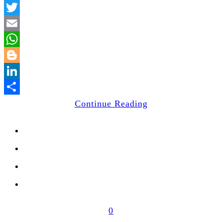
Facebook
Twitter
Email
WhatsApp
Blogger
LinkedIn
Share
Continue Reading
0