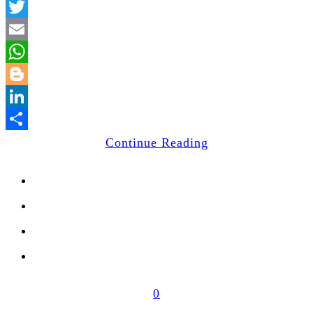
Facebook
Twitter
Email
WhatsApp
Blogger
LinkedIn
Share
Continue Reading
0