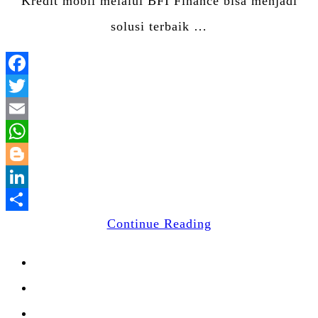
Kredit mobil melalui BFI Finance bisa menjadi
solusi terbaik …
Facebook
Twitter
Email
WhatsApp
Blogger
LinkedIn
Share
Continue Reading