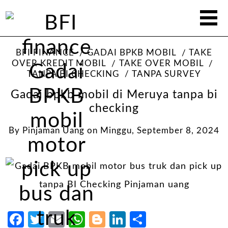
BFI FINANCE
GADAI BPKB MOBIL
TAKE
OVER KREDIT MOBIL
TAKE OVER MOBIL
TANPA BI CHECKING
TANPA SURVEY
Gadai bpkb mobil di Meruya tanpa bi
checking
By
Pinjaman Uang
on
Minggu, September 8, 2024
Facebook
Twitter
Email
WhatsApp
Blogger
LinkedIn
Share