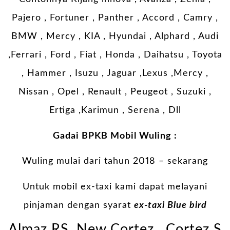
Pajero , Fortuner , Panther , Accord , Camry ,
BMW , Mercy , KIA , Hyundai , Alphard , Audi
,Ferrari , Ford , Fiat , Honda , Daihatsu , Toyota
, Hammer , Isuzu , Jaguar ,Lexus ,Mercy ,
Nissan , Opel , Renault , Peugeot , Suzuki ,
Ertiga ,Karimun , Serena , Dll
Gadai BPKB Mobil Wuling :
Wuling mulai dari tahun 2018 – sekarang
Untuk mobil ex-taxi kami dapat melayani
pinjaman dengan syarat
ex-taxi Blue bird
Almaz RS, New Cortez , Cortez S