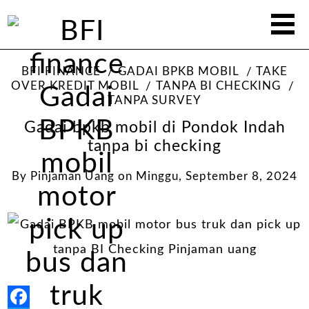
BFI FINANCE
GADAI BPKB MOBIL
TAKE
OVER KREDIT MOBIL
TANPA BI CHECKING
TANPA SURVEY
Gadai bpkb mobil di Pondok Indah
tanpa bi checking
By
Pinjaman Uang
on
Minggu, September 8, 2024