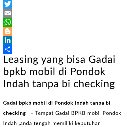
Facebook
Twitter
Email
WhatsApp
Blogger
LinkedIn
Leasing yang bisa Gadai
Share
bpkb mobil di Pondok
Indah tanpa bi checking
Gadai bpkb mobil di Pondok Indah tanpa bi
checking
– Tempat Gadai BPKB mobil Pondok
Indah ,anda tengah memiliki kebutuhan