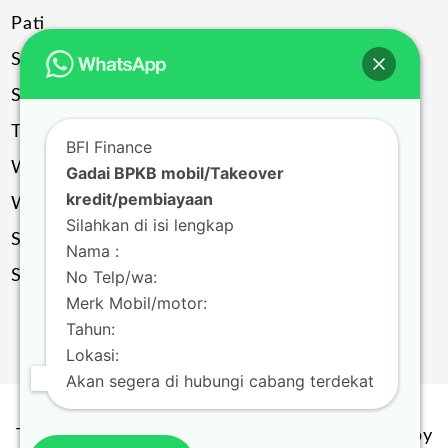
Pati
Sragen
Solo
Temanggung
BFI Finance
Wonogiri
Gadai BPKB mobil/Takeover
kredit/pembiayaan
Wonosobo
Silahkan di isi lengkap
Salatiga
Nama :
Surakarta
No Telp/wa:
Merk Mobil/motor:
Tahun:
Lokasi:
Akan segera di hubungi cabang terdekat
Theme by
Scissor Themes
Proudly powered by