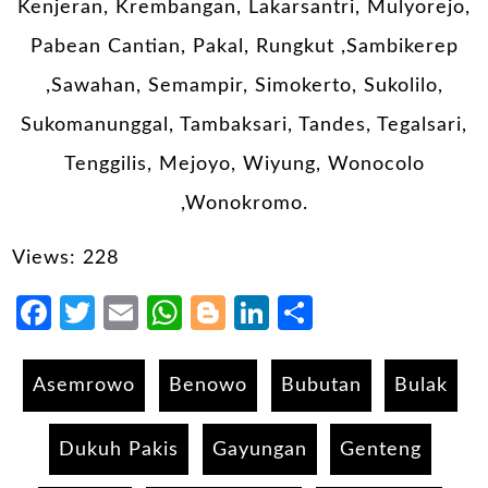
Kenjeran, Krembangan, Lakarsantri, Mulyorejo,
Pabean Cantian, Pakal, Rungkut ,Sambikerep
,Sawahan, Semampir, Simokerto, Sukolilo,
Sukomanunggal, Tambaksari, Tandes, Tegalsari,
Tenggilis, Mejoyo, Wiyung, Wonocolo
,Wonokromo.
Views: 228
Facebook
Twitter
Email
WhatsApp
Blogger
LinkedIn
Share
Asemrowo
Benowo
Bubutan
Bulak
Dukuh Pakis
Gayungan
Genteng