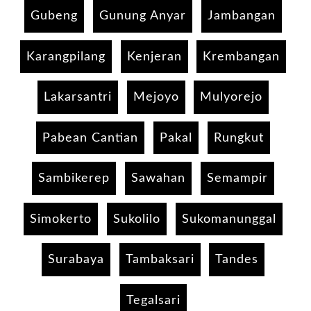
Gubeng
Gunung Anyar
Jambangan
Karangpilang
Kenjeran
Krembangan
Lakarsantri
Mejoyo
Mulyorejo
Pabean Cantian
Pakal
Rungkut
Sambikerep
Sawahan
Semampir
Simokerto
Sukolilo
Sukomanunggal
Surabaya
Tambaksari
Tandes
Tegalsari