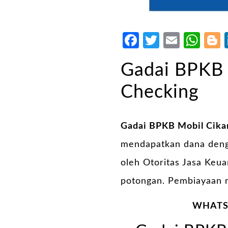
Facebook
Twitter
Email
Wh
Gadai BPKB 
Checking
Gadai BPKB Mobil Cika
mendapatkan dana denga
oleh Otoritas Jasa Keu
potongan. Pembiayaan m
WHATSA