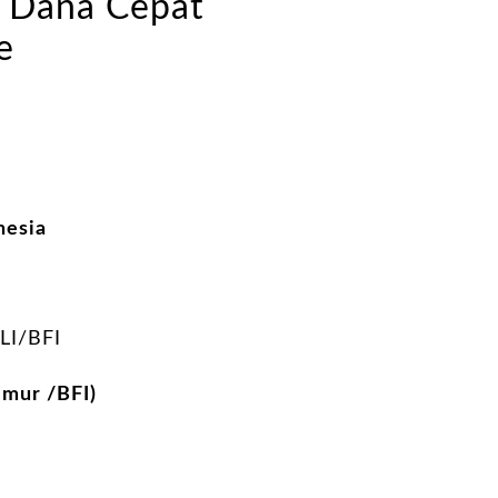
i Dana Cepat
e
nesia
I/BFI
mur /BFI)