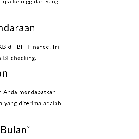
rapa keunggulan yang
ndaraan
B di BFI Finance. Ini
a BI checking.
an
an Anda mendapatkan
a yang diterima adalah
 Bulan*