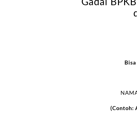
Gadai BPKB 
Bisa
NAMA
(Contoh: