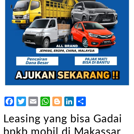
Facebook
Twitter
Email
WhatsApp
Blogger
LinkedIn
Share
Leasing yang bisa Gadai
bpkb mobil di Makassar