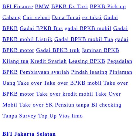
BFI Finance
BMW
BPKB Ex Taxi
BPKB Pick up
Cabang
Cair sehari
Dana Tunai
ex taksi
Gadai
BPKB
Gadai BPKB Bus
gadai BPKB mobil
Gadai
BPKB mobil Listrik
Gadai BPKB mobil Tua
gadai
BPKB motor
Gadai BPKB truk
Jaminan BPKB
Kijang tua
Kredit Syariah
Leasing BPKB
Pegadaian
BPKB
Pembiayaan syariah
Pindah leasing
Pinjaman
Uang
Take over
Take over BPKB mobil
Take over
BPKB motor
Take over kredit mobil
Take Over
Mobil
Take over SK Pensiun
tanpa BI checking
Tanpa Survey
Top Up
Vios limo
BFI Jakarta Selatan