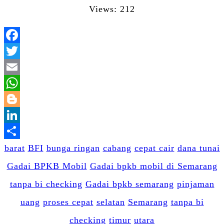
Views: 212
Facebook
Twitter
Email
WhatsApp
Blogger
LinkedIn
Share
barat
BFI
bunga ringan
cabang
cepat cair
dana tunai
Gadai BPKB Mobil
Gadai bpkb mobil di Semarang
tanpa bi checking
Gadai bpkb semarang
pinjaman
uang
proses cepat
selatan
Semarang
tanpa bi
checking
timur
utara