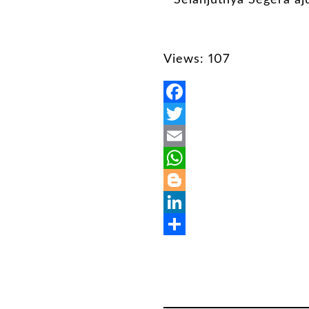
Selanjutnya Segera aju
Views: 107
Facebook
Twitter
Email
WhatsApp
Blogger
LinkedIn
Share