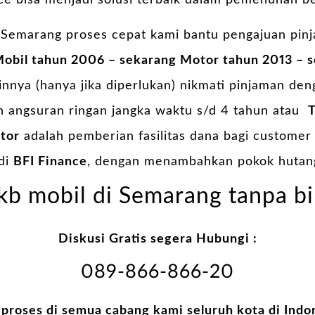
nce bisa menjadi solusi terbaik dalam pemenuhan b
Semarang proses cepat kami bantu pengajuan pin
obil tahun 2006 – sekarang Motor tahun 2013 – 
nya (hanya jika diperlukan) nikmati pinjaman deng
n angsuran ringan jangka waktu s/d 4 tahun atau
T
tor
adalah pemberian fasilitas dana bagi customer
di
BFI Finance
, dengan menambahkan pokok hutan
kb mobil di Semarang tanpa bi
Diskusi Gratis segera Hubungi :
089-866-866-20
 proses di semua cabang kami seluruh kota di Indo