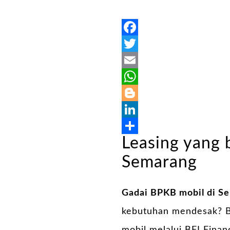
Facebook
Twitter
Email
WhatsApp
Blogger
LinkedIn
Leasing yang 
Share
Semarang
Gadai BPKB mobil di S
kebutuhan mendesak? Bi