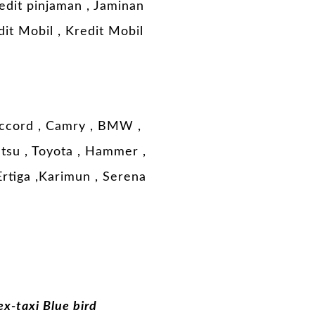
edit pinjaman , Jaminan
it Mobil , Kredit Mobil
 Accord , Camry , BMW ,
hatsu , Toyota , Hammer ,
 Ertiga ,Karimun , Serena
ex-taxi Blue bird