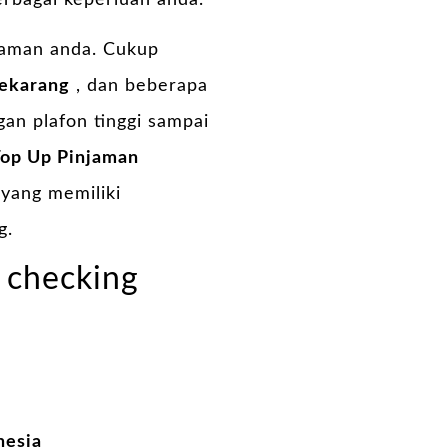
erbagai keperluan anda.
jaman anda. Cukup
sekarang
, dan beberapa
an plafon tinggi sampai
op Up Pinjaman
 yang memiliki
g.
 checking
nesia