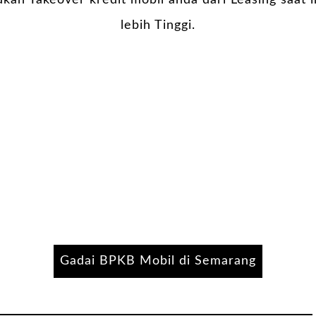
kan Takeover kredit mobil anda dari Leasing saat i
lebih Tinggi.
Gadai BPKB Mobil di Semarang