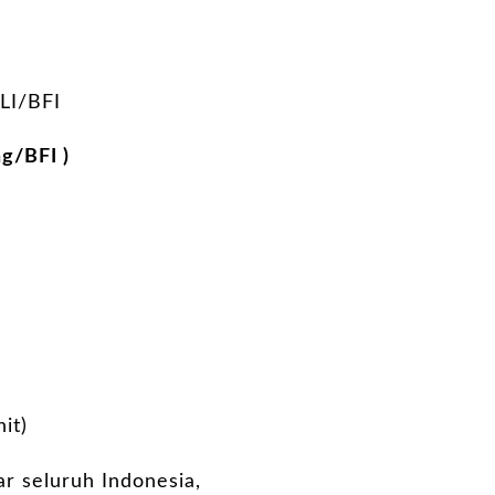
I/BFI
/BFI )
it)
ar seluruh Indonesia,