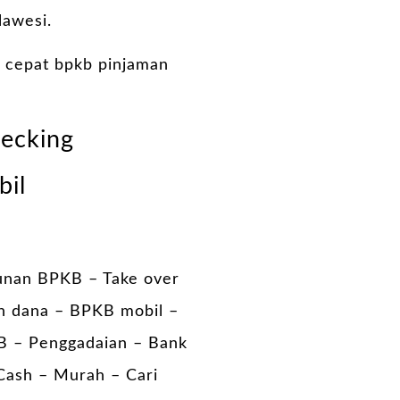
lawesi.
 cepat bpkb pinjaman
hecking
bil
unan BPKB – Take over
n dana – BPKB mobil –
B – Penggadaian – Bank
Cash – Murah – Cari