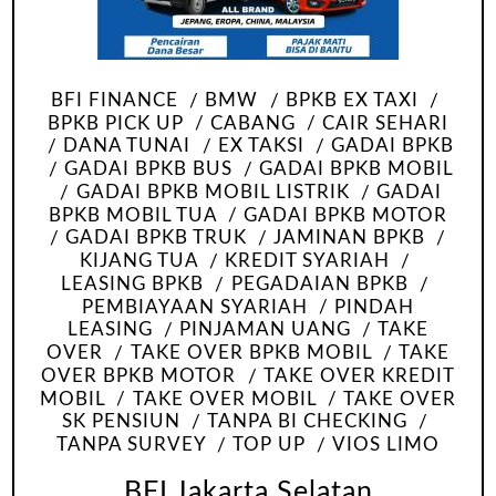
BFI FINANCE
BMW
BPKB EX TAXI
BPKB PICK UP
CABANG
CAIR SEHARI
DANA TUNAI
EX TAKSI
GADAI BPKB
GADAI BPKB BUS
GADAI BPKB MOBIL
GADAI BPKB MOBIL LISTRIK
GADAI
BPKB MOBIL TUA
GADAI BPKB MOTOR
GADAI BPKB TRUK
JAMINAN BPKB
KIJANG TUA
KREDIT SYARIAH
LEASING BPKB
PEGADAIAN BPKB
PEMBIAYAAN SYARIAH
PINDAH
LEASING
PINJAMAN UANG
TAKE
OVER
TAKE OVER BPKB MOBIL
TAKE
OVER BPKB MOTOR
TAKE OVER KREDIT
MOBIL
TAKE OVER MOBIL
TAKE OVER
SK PENSIUN
TANPA BI CHECKING
TANPA SURVEY
TOP UP
VIOS LIMO
BFI Jakarta Selatan