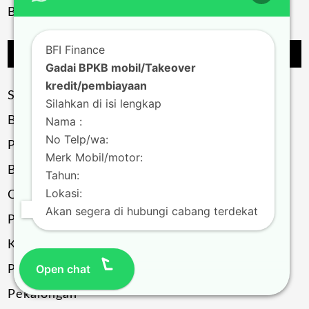
Banjar
BFI Finance
Jangkauan di Jawa Tengah
Gadai BPKB mobil/Takeover
kredit/pembiayaan
Semarang
Silahkan di isi lengkap
Banjarnegara
Nama :
No Telp/wa:
Purwokerto
Merk Mobil/motor:
Banyumas
Tahun:
Lokasi:
Cilacap
Akan segera di hubungi cabang terdekat
Purbalingga
Kebumen
Open chat
Pemalang
Pekalongan