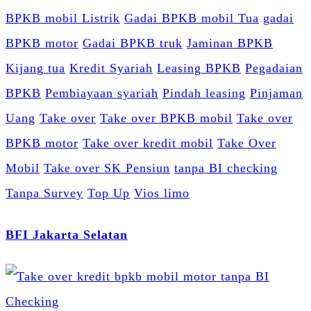
BPKB mobil Listrik
Gadai BPKB mobil Tua
gadai
BPKB motor
Gadai BPKB truk
Jaminan BPKB
Kijang tua
Kredit Syariah
Leasing BPKB
Pegadaian
BPKB
Pembiayaan syariah
Pindah leasing
Pinjaman
Uang
Take over
Take over BPKB mobil
Take over
BPKB motor
Take over kredit mobil
Take Over
Mobil
Take over SK Pensiun
tanpa BI checking
Tanpa Survey
Top Up
Vios limo
BFI Jakarta Selatan