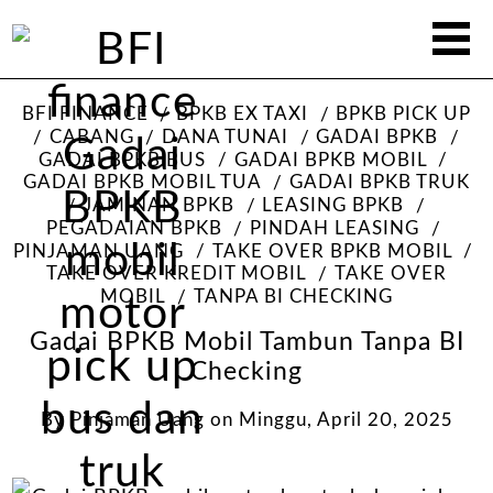
BFI FINANCE
BPKB EX TAXI
BPKB PICK UP
CABANG
DANA TUNAI
GADAI BPKB
GADAI BPKB BUS
GADAI BPKB MOBIL
GADAI BPKB MOBIL TUA
GADAI BPKB TRUK
JAMINAN BPKB
LEASING BPKB
PEGADAIAN BPKB
PINDAH LEASING
PINJAMAN UANG
TAKE OVER BPKB MOBIL
TAKE OVER KREDIT MOBIL
TAKE OVER
MOBIL
TANPA BI CHECKING
Gadai BPKB Mobil Tambun Tanpa BI
Checking
By
Pinjaman Uang
on
Minggu, April 20, 2025