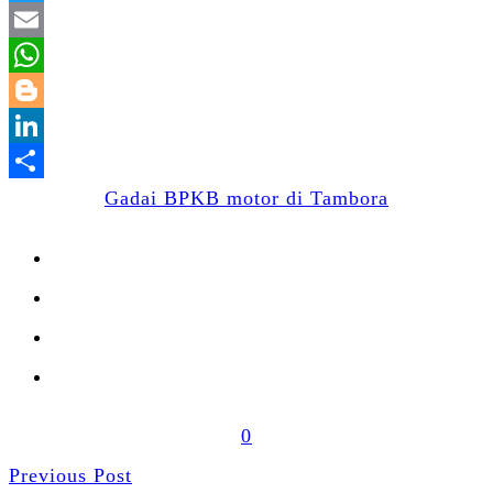
Twitter
Email
WhatsApp
Blogger
LinkedIn
Share
Gadai BPKB motor di Tambora
0
Previous Post