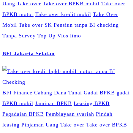
Uang
Take over
Take over BPKB mobil
Take over
BPKB motor
Take over kredit mobil
Take Over
Mobil
Take over SK Pensiun
tanpa BI checking
Tanpa Survey
Top Up
Vios limo
BFI Jakarta Selatan
BFI Finance
Cabang
Dana Tunai
Gadai BPKB
gadai
BPKB mobil
Jaminan BPKB
Leasing BPKB
Pegadaian BPKB
Pembiayaan syariah
Pindah
leasing
Pinjaman Uang
Take over
Take over BPKB