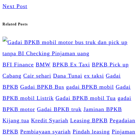
Next Post
Related Posts
BFI Finance
BMW
BPKB Ex Taxi
BPKB Pick up
Cabang
Cair sehari
Dana Tunai
ex taksi
Gadai
BPKB
Gadai BPKB Bus
gadai BPKB mobil
Gadai
BPKB mobil Listrik
Gadai BPKB mobil Tua
gadai
BPKB motor
Gadai BPKB truk
Jaminan BPKB
Kijang tua
Kredit Syariah
Leasing BPKB
Pegadaian
BPKB
Pembiayaan syariah
Pindah leasing
Pinjaman