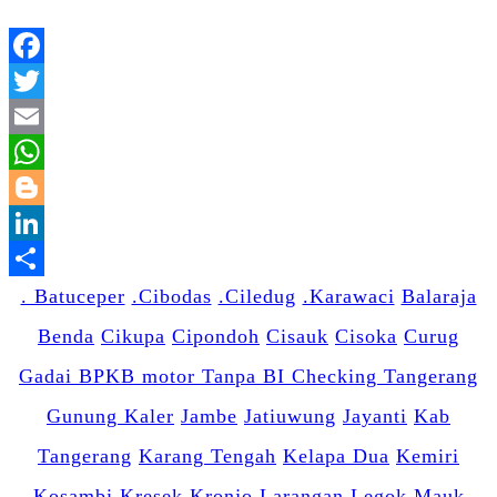
Facebook
Twitter
Email
WhatsApp
Blogger
LinkedIn
Share
. Batuceper
.Cibodas
.Ciledug
.Karawaci
Balaraja
Benda
Cikupa
Cipondoh
Cisauk
Cisoka
Curug
Gadai BPKB motor Tanpa BI Checking Tangerang
Gunung Kaler
Jambe
Jatiuwung
Jayanti
Kab
Tangerang
Karang Tengah
Kelapa Dua
Kemiri
Kosambi
Kresek
Kronjo
Larangan
Legok
Mauk