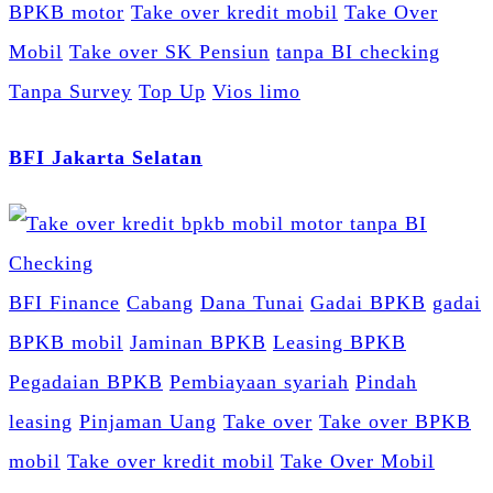
BPKB motor
Take over kredit mobil
Take Over
Mobil
Take over SK Pensiun
tanpa BI checking
Tanpa Survey
Top Up
Vios limo
BFI Jakarta Selatan
BFI Finance
Cabang
Dana Tunai
Gadai BPKB
gadai
BPKB mobil
Jaminan BPKB
Leasing BPKB
Pegadaian BPKB
Pembiayaan syariah
Pindah
leasing
Pinjaman Uang
Take over
Take over BPKB
mobil
Take over kredit mobil
Take Over Mobil