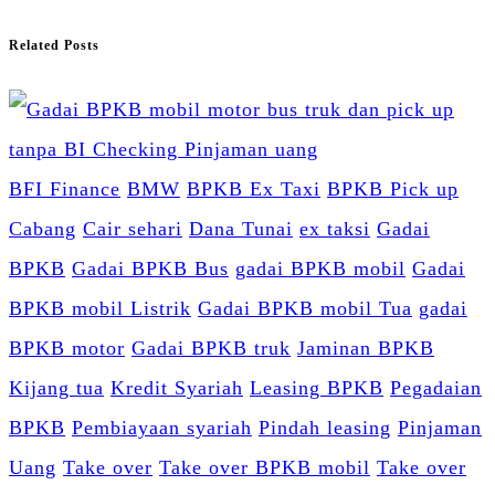
Related Posts
BFI Finance
BMW
BPKB Ex Taxi
BPKB Pick up
Cabang
Cair sehari
Dana Tunai
ex taksi
Gadai
BPKB
Gadai BPKB Bus
gadai BPKB mobil
Gadai
BPKB mobil Listrik
Gadai BPKB mobil Tua
gadai
BPKB motor
Gadai BPKB truk
Jaminan BPKB
Kijang tua
Kredit Syariah
Leasing BPKB
Pegadaian
BPKB
Pembiayaan syariah
Pindah leasing
Pinjaman
Uang
Take over
Take over BPKB mobil
Take over