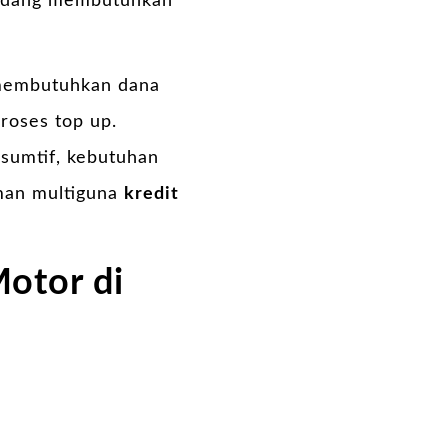
 sedang membutuhkan
 membutuhkan dana
roses top up.
nsumtif, kebutuhan
man multiguna
kredit
otor di