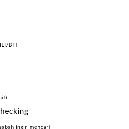
LI/BFI
it)
Checking
asabah ingin mencari