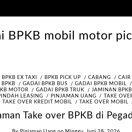
BPKB EX TAXI
BPKB PICK UP
CABANG
CAIR
 BPKB
GADAI BPKB BUS
GADAI BPKB MOBIL
PKB MOTOR
GADAI BPKB TRUK
JAMINAN BPK
PINDAH LEASING
PINJAMAN UANG
TAKE OVE
TAKE OVER KREDIT MOBIL
TAKE OVER MOBIL
aman Take over BPKB di Pega
By
Pinjaman Uang
on
Minggu, Juni 28, 2026