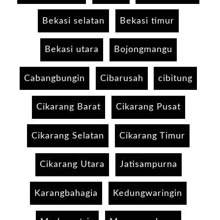
Bekasi selatan
Bekasi timur
Bekasi utara
Bojongmangu
Cabangbungin
Cibarusah
cibitung
Cikarang Barat
Cikarang Pusat
Cikarang Selatan
Cikarang Timur
Cikarang Utara
Jatisampurna
Karangbahagia
Kedungwaringin