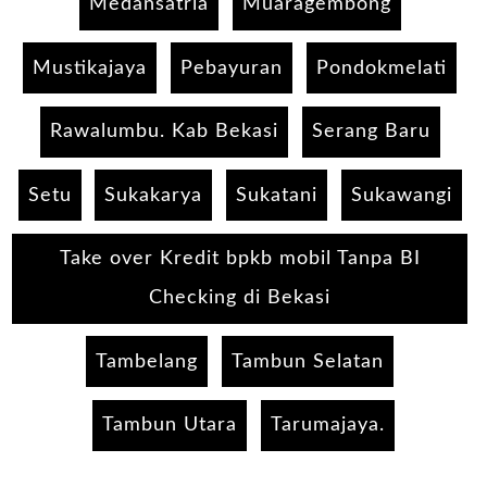
Medansatria
Muaragembong
Mustikajaya
Pebayuran
Pondokmelati
Rawalumbu. Kab Bekasi
Serang Baru
Setu
Sukakarya
Sukatani
Sukawangi
Take over Kredit bpkb mobil Tanpa BI
Checking di Bekasi
Tambelang
Tambun Selatan
Tambun Utara
Tarumajaya.