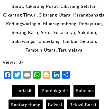
Barat, Cikarang Pusat ,Cikarang Selatan,
Cikarang Timur ,Cikarang Utara, Karangbahagia,
Kedungwaringin, Muaragembong, Pebayuran,
Serang Baru, Setu, Sukakarya, Sukatani,
Sukawangi, Tambelang, Tambun Selatan,
Tambun Utara, Tarumajaya.
Views: 37
Facebook
Twitter
Email
WhatsApp
Blogger
LinkedIn
Share
. Jatiasih
.Pondokgede
Babelan
Bantargebang
Bekasi
Bekasi Barat