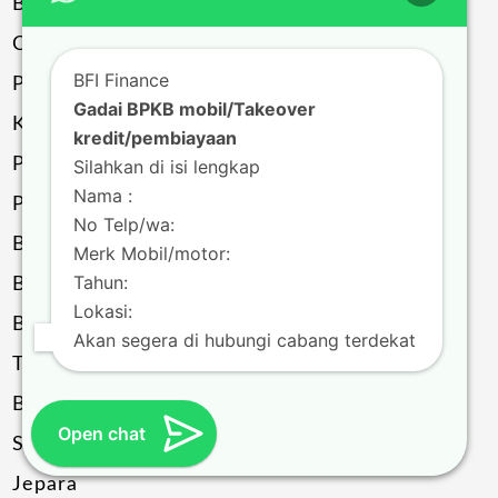
Banyumas
Cilacap
BFI Finance
Purbalingga
Gadai BPKB mobil/Takeover
Kebumen
kredit/pembiayaan
Pemalang
Silahkan di isi lengkap
Nama :
Pekalongan
No Telp/wa:
Batang
Merk Mobil/motor:
Tahun:
Boyolali
Lokasi:
Brebes
Akan segera di hubungi cabang terdekat
Tegal
Bumiayu
Open chat
Slawi
Jepara