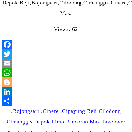
Depok,Beji,Bojongsari,Cilodong,Cimanggis,Cinere,
Mas.
Views: 62
Facebook
Twitter
Email
WhatsApp
Blogger
LinkedIn
Share
.Bojongsari
.Cinere
.Cipayung
Beji
Cilodong
Cimanggis
Depok
Limo
Pancoran Mas
Take over