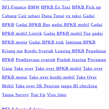
BFI Finance
BMW
BPKB Ex Taxi
BPKB Pick up
Cabang
Cair sehari
Dana Tunai
ex taksi
Gadai
BPKB
Gadai BPKB Bus
gadai BPKB mobil
Gadai
BPKB mobil Listrik
Gadai BPKB mobil Tua
gadai
BPKB motor
Gadai BPKB truk
Jaminan BPKB
Kijang tua
Kredit Syariah
Leasing BPKB
Pegadaian
BPKB
Pembiayaan syariah
Pindah leasing
Pinjaman
Uang
Take over
Take over BPKB mobil
Take over
BPKB motor
Take over kredit mobil
Take Over
Mobil
Take over SK Pensiun
tanpa BI checking
Tanpa Survey
Top Up
Vios limo