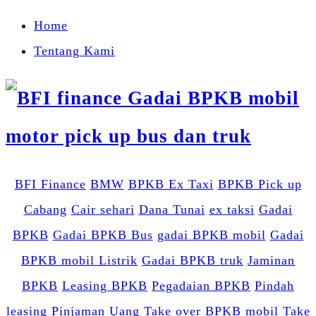
Home
Tentang Kami
BFI Finance
BMW
BPKB Ex Taxi
BPKB Pick up
Cabang
Cair sehari
Dana Tunai
ex taksi
Gadai
BPKB
Gadai BPKB Bus
gadai BPKB mobil
Gadai
BPKB mobil Listrik
Gadai BPKB truk
Jaminan
BPKB
Leasing BPKB
Pegadaian BPKB
Pindah
leasing
Pinjaman Uang
Take over BPKB mobil
Take