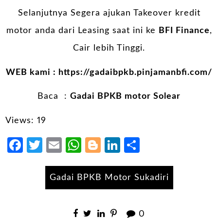
Selanjutnya Segera ajukan Takeover kredit
motor anda dari Leasing saat ini ke
BFI Finance
,
Cair lebih Tinggi.
WEB kami :
https://gadaibpkb.pinjamanbfi.com/
Baca :
Gadai BPKB motor Solear
Views: 19
Facebook
Twitter
Email
WhatsApp
Blogger
LinkedIn
Share
Gadai BPKB Motor Sukadiri
0