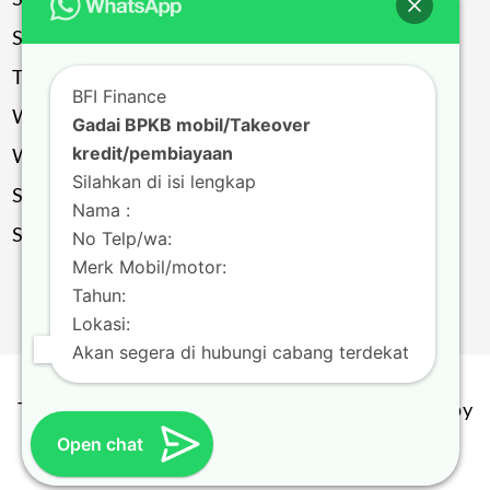
Sragen
Solo
Temanggung
BFI Finance
Wonogiri
Gadai BPKB mobil/Takeover
kredit/pembiayaan
Wonosobo
Silahkan di isi lengkap
Salatiga
Nama :
Surakarta
No Telp/wa:
Merk Mobil/motor:
Tahun:
Lokasi:
Akan segera di hubungi cabang terdekat
Theme by
Scissor Themes
Proudly powered by
Open chat
WordPress