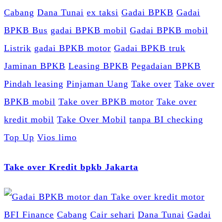
Cabang
Dana Tunai
ex taksi
Gadai BPKB
Gadai
BPKB Bus
gadai BPKB mobil
Gadai BPKB mobil
Listrik
gadai BPKB motor
Gadai BPKB truk
Jaminan BPKB
Leasing BPKB
Pegadaian BPKB
Pindah leasing
Pinjaman Uang
Take over
Take over
BPKB mobil
Take over BPKB motor
Take over
kredit mobil
Take Over Mobil
tanpa BI checking
Top Up
Vios limo
Take over Kredit bpkb Jakarta
BFI Finance
Cabang
Cair sehari
Dana Tunai
Gadai