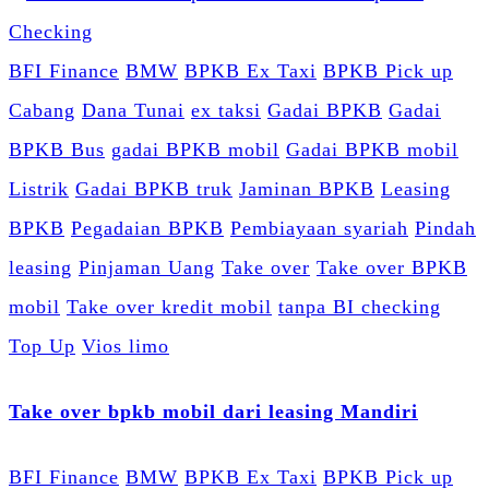
BFI Finance
BMW
BPKB Ex Taxi
BPKB Pick up
Cabang
Dana Tunai
ex taksi
Gadai BPKB
Gadai
BPKB Bus
gadai BPKB mobil
Gadai BPKB mobil
Listrik
Gadai BPKB truk
Jaminan BPKB
Leasing
BPKB
Pegadaian BPKB
Pembiayaan syariah
Pindah
leasing
Pinjaman Uang
Take over
Take over BPKB
mobil
Take over kredit mobil
tanpa BI checking
Top Up
Vios limo
Take over bpkb mobil dari leasing Mandiri
BFI Finance
BMW
BPKB Ex Taxi
BPKB Pick up