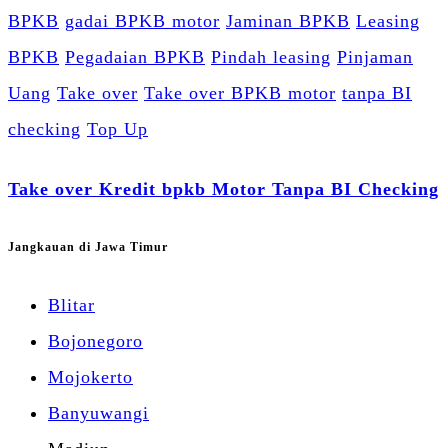
BPKB
gadai BPKB motor
Jaminan BPKB
Leasing
BPKB
Pegadaian BPKB
Pindah leasing
Pinjaman
Uang
Take over
Take over BPKB motor
tanpa BI
checking
Top Up
Take over Kredit bpkb Motor Tanpa BI Checking
Jangkauan di Jawa Timur
Blitar
Bojonegoro
Mojokerto
Banyuwangi