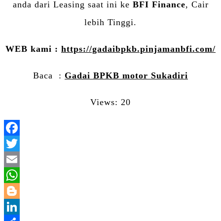
anda dari Leasing saat ini ke
BFI Finance
, Cair
lebih Tinggi.
WEB kami :
https://gadaibpkb.pinjamanbfi.com/
Baca :
Gadai BPKB motor Sukadiri
Views: 20
Facebook
Twitter
Email
WhatsApp
Blogger