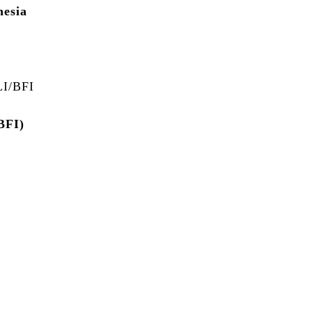
nesia
I/BFI
BFI)