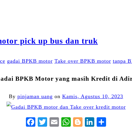
ce
gadai BPKB motor
Take over BPKB motor
tanpa B
adai BPKB Motor yang masih Kredit di Adi
By
pinjaman uang
on
Kamis, Agustus 10, 2023
Facebook
Twitter
Email
WhatsApp
Blogger
LinkedIn
Share