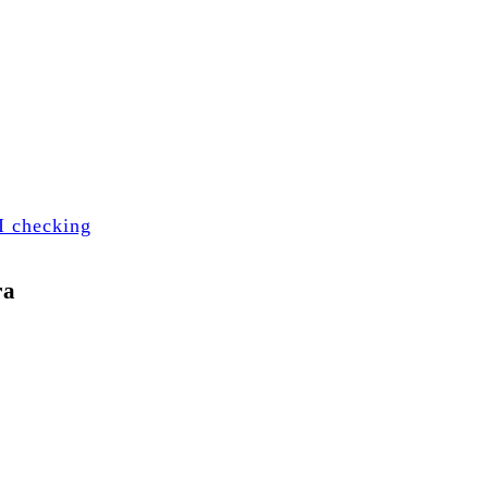
I checking
ra